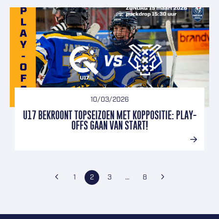
10/03/2026
U17 BEKROONT TOPSEIZOEN MET KOPPOSITIE: PLAY-
OFFS GAAN VAN START!
BERICHTEN PAGINERING
Vorige pagina
Pagina
Pagina
Pagina
Pagina
Volgende pagina
1
2
3
…
8