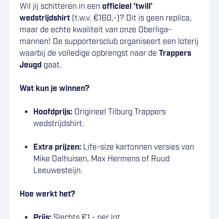
Wil jij schitteren in een
officieel ’twill’
wedstrijdshirt
(t.w.v. €160,-)? Dit is geen replica,
maar de echte kwaliteit van onze Oberliga-
mannen! De supportersclub organiseert een loterij
waarbij de volledige opbrengst naar de
Trappers
Jeugd
gaat.
Wat kun je winnen?
Hoofdprijs:
Origineel Tilburg Trappers
wedstrijdshirt.
Extra prijzen:
Life-size kartonnen versies van
Mike Dalhuisen, Max Hermens of Ruud
Leeuwesteijn.
Hoe werkt het?
Prijs:
Slechts €1,- per lot.